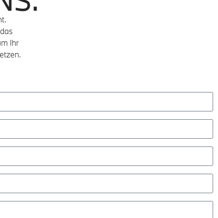
NS.
t.
 das
m Ihr
etzen.