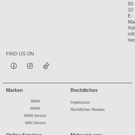
92-
10
E-
Mai
Adr
in
rie
FIND US ON
Marken
Rechtliches
BMW
Impressum
BMWi
Rechtlicher Hinweis
BMW Service
MINI Service