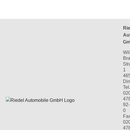
Rie
Au
Gm
Wil
Bra
Str
1
46
Din
Tel.
02
47
92-
0
Fax
02
47