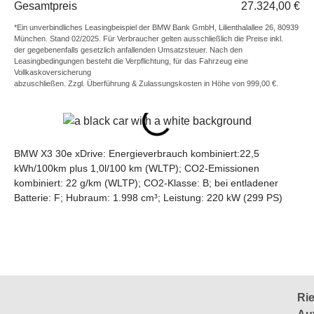
Gesamtpreis
27.324,00 €
*Ein unverbindliches Leasingbeispiel der BMW Bank GmbH, Lilienthalallee 26, 80939
München. Stand 02/2025. Für Verbraucher gelten ausschließlich die Preise inkl.
der gegebenenfalls gesetzlich anfallenden Umsatzsteuer. Nach den
Leasingbedingungen besteht die Verpflichtung, für das Fahrzeug eine
Vollkaskoversicherung
abzuschließen. Zzgl. Überführung & Zulassungskosten in Höhe von 999,00 €.
BMW X3 30e xDrive: Energieverbrauch kombiniert:22,5
kWh/100km plus 1,0l/100 km (WLTP); CO2-Emissionen
kombiniert: 22 g/km (WLTP); CO2-Klasse: B; bei entladener
Batterie: F; Hubraum: 1.998 cm³; Leistung: 220 kW (299 PS)
Rie