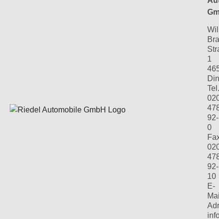
Au
Gm
Wil
Bra
Str
1
46
Din
Tel.
02
47
92-
0
Fax
02
47
92-
10
E-
Mai
Adr
in