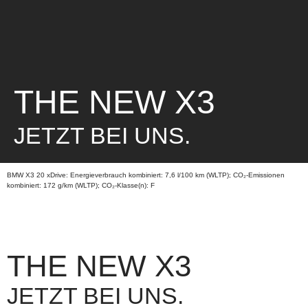
THE NEW X3
JETZT BEI UNS.
BMW X3 20 xDrive: Energieverbrauch kombiniert: 7,6 l/100 km (WLTP); CO₂-Emissionen
kombiniert: 172 g/km (WLTP); CO₂-Klasse(n): F
THE NEW X3
JETZT BEI UNS.