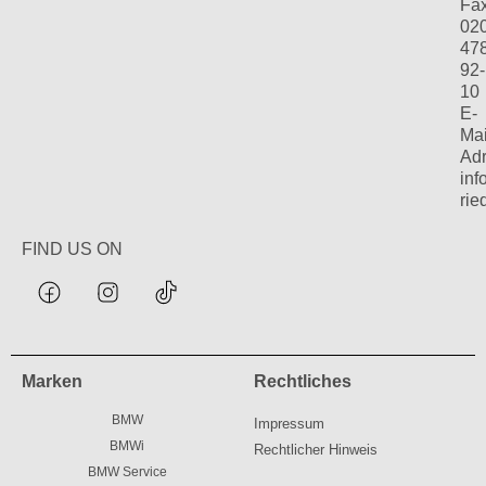
Fax
02
47
92-
10
E-
Mai
Adr
in
rie
FIND US ON
Marken
Rechtliches
BMW
Impressum
BMWi
Rechtlicher Hinweis
BMW Service