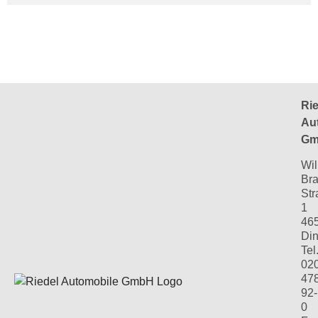
Rie
Au
Gm
Wil
Bra
Str
1
46
Din
Tel.
02
47
92-
0