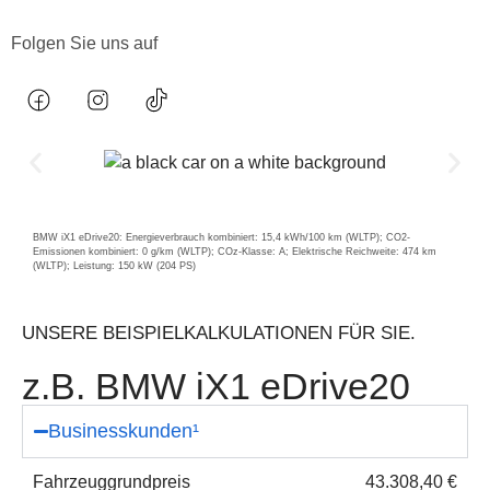
Folgen Sie uns auf
BMW iX1 eDrive20: Energieverbrauch kombiniert: 15,4 kWh/100 km (WLTP); CO2-
Emissionen kombiniert: 0 g/km (WLTP); COz-Klasse: A; Elektrische Reichweite: 474 km
(WLTP); Leistung: 150 kW (204 PS)
UNSERE BEISPIELKALKULATIONEN FÜR SIE.
z.B. BMW iX1 eDrive20
Businesskunden¹
Fahrzeuggrundpreis
43.308,40 €