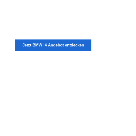
DRIN
Entdecken Sie auch unser BMW i4 Angebot
schon ab
325 €
im Monat – selbstverständlich mit
vielen Extras.
Jetzt BMW i4 Angebot entdecken
EINE RATE - ALLES
DRIN