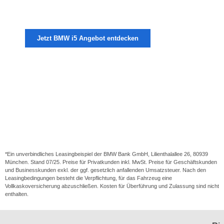
Leasen Sie jetzt den BMW i5 Touring schon ab
399 EUR
mit vielen weiteren Inklusivleistungen.
Jetzt BMW i5 Angebot entdecken
*Ein unverbindliches Leasingbeispiel der BMW Bank GmbH, Lilienthalallee 26, 80939
München. Stand 07/25. Preise für Privatkunden inkl. MwSt. Preise für Geschäftskunden
und Businesskunden exkl. der ggf. gesetzlich anfallenden Umsatzsteuer. Nach den
Leasingbedingungen besteht die Verpflichtung, für das Fahrzeug eine
Vollkaskoversicherung abzuschließen. Kosten für Überführung und Zulassung sind nicht
enthalten.