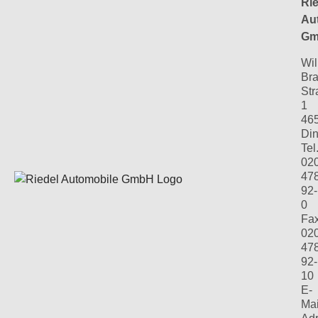
Rie
Au
Gm
Wil
Bra
Str
1
46
Din
Tel.
02
47
92-
0
Fax
02
47
92-
10
E-
Mai