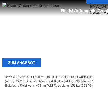
springen
Riedel Automobile Gmb
EINE RATE - ALLLES DRIN.
Der vollelektrische BMW iX1 eDrive20 –
jetzt leasen ab 325 € mtl.
ZUM ANGEBOT
BMW iX1 eDrive20: Energieverbrauch kombiniert: 15,4 kWh/100 km
(WLTP); CO2-Emissionen kombiniert: 0 g/km (WLTP); COz-Klasse: A;
Elektrische Reichweite: 474 km (WLTP); Leistung: 150 kW (204 PS)